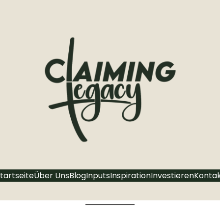
tartseite
Über Uns
Blog
Inputs
Inspiration
Investieren
Konta