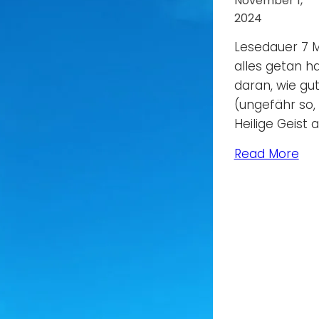
November 1,
2024
Lesedauer 7 M
alles getan h
daran, wie gut
(ungefähr so,
Heilige Geist
Read More