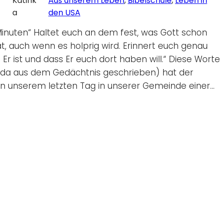
Katink
Aus unserem Leben
, 
Bibelschule
, 
Leben in
a
den USA
inuten“ Haltet euch an dem fest, was Gott schon
at, auch wenn es holprig wird. Erinnert euch genau
 Er ist und dass Er euch dort haben will.“ Diese Worte
 da aus dem Gedächtnis geschrieben) hat der
 an unserem letzten Tag in unserer Gemeinde einer…