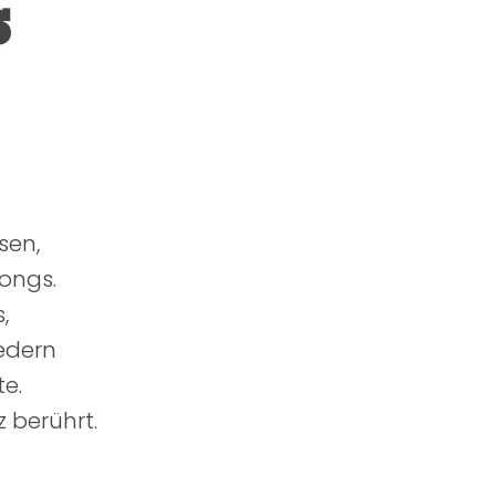
S
sen,
Songs.
,
edern
e.
z berührt.