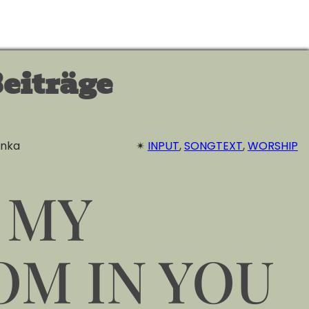
eiträge
inka
✴︎
INPUT
, 
SONGTEXT
, 
WORSHIP
 MY
OM IN YOU