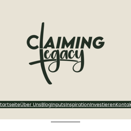
tartseite
Über Uns
Blog
Inputs
Inspiration
Investieren
Konta