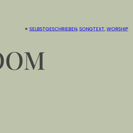
✴︎
SELBSTGESCHRIEBEN
, 
SONGTEXT
, 
WORSHIP
OOM