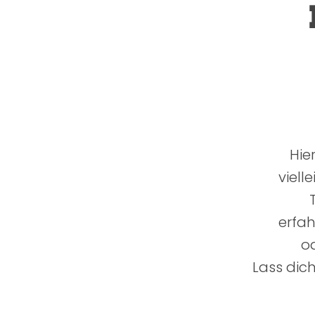
Hie
viell
erfa
o
Lass dich