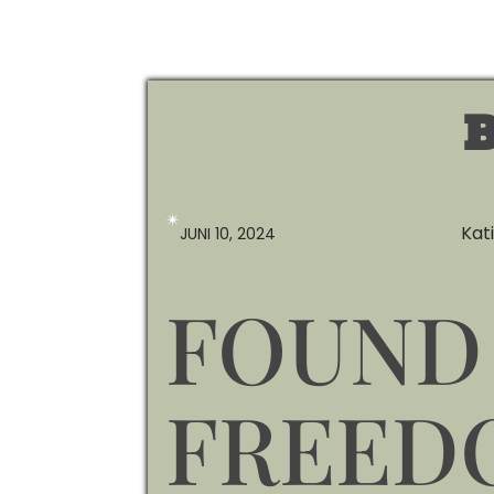
B
✴︎
Kat
JUNI 10, 2024
FOUND
FREED