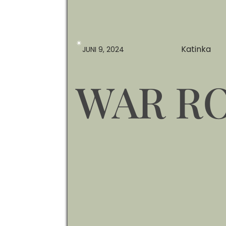
✴︎
Katinka
JUNI 9, 2024
WAR R