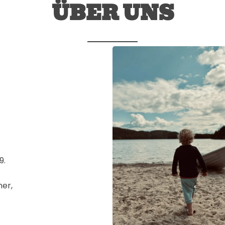
ÜBER UNS
9.
ner,