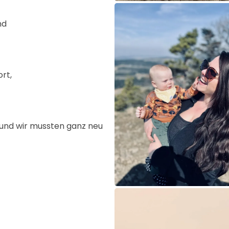
nd
rt,
 und wir mussten ganz neu