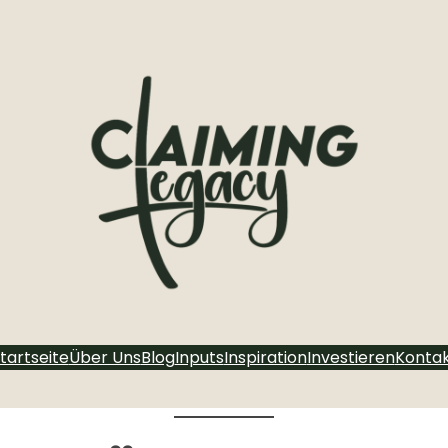
tartseite
Über Uns
Blog
Inputs
Inspiration
Investieren
Konta