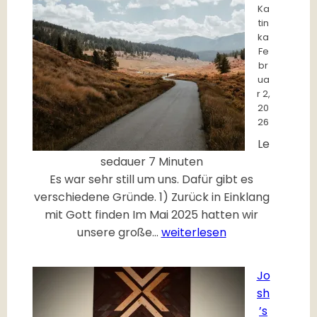
Ka
tin
ka
Fe
br
ua
r 2,
20
26
Le
sedauer
7
Minuten
Es war sehr still um uns. Dafür gibt es
verschiedene Gründe. 1) Zurück in Einklang
mit Gott finden Im Mai 2025 hatten wir
2
unsere große…
weiterlesen
0
2
Jo
6
sh
’s