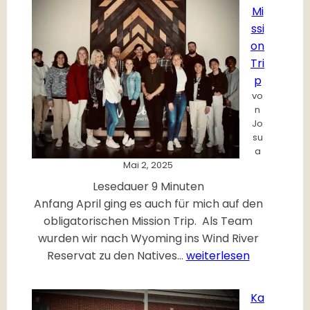
Mi
ssi
on
Tri
p
vo
n
Jo
su
a
Mai 2, 2025
Lesedauer
9
Minuten
Anfang April ging es auch für mich auf den
obligatorischen Mission Trip. Als Team
wurden wir nach Wyoming ins Wind River
J
Reservat zu den Natives…
weiterlesen
o
s
Ka
h