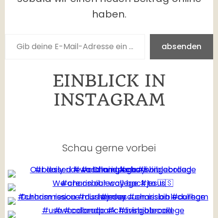
m
haben.
i
Gib deine E-Mail-Adresse ein …
n
y
absenden
o
u
EINBLICK IN
INSTAGRAM
Schau gerne vorbei