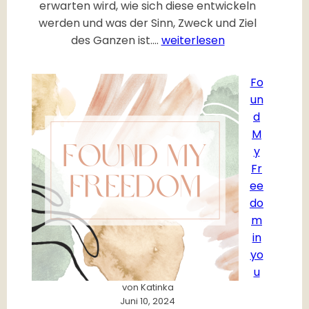
erwarten wird, wie sich diese entwickeln
f
werden und was der Sinn, Zweck und Ziel
e
V
des Ganzen ist.…
weiterlesen
o
r
Fo
w
un
o
d
r
M
t
y
Fr
ee
do
m
in
yo
u
von Katinka
Juni 10, 2024