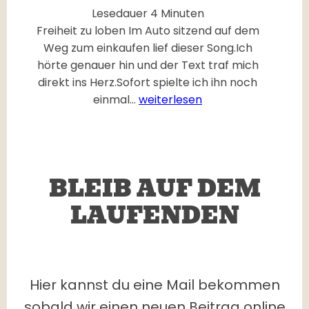
Lesedauer
4
Minuten
Freiheit zu loben Im Auto sitzend auf dem
Weg zum einkaufen lief dieser Song.Ich
hörte genauer hin und der Text traf mich
direkt ins Herz.Sofort spielte ich ihn noch
F
einmal…
weiterlesen
o
u
n
d
BLEIB AUF DEM
M
y
LAUFENDEN
F
r
e
e
Hier kannst du eine Mail bekommen
d
sobald wir einen neuen Beitrag online
o