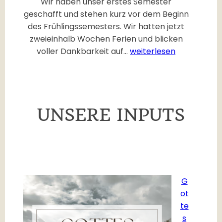
Wir haben unser erstes Semester
i
geschafft und stehen kurz vor dem Beginn
p
des Frühlingssemesters. Wir hatten jetzt
zweieinhalb Wochen Ferien und blicken
H
voller Dankbarkeit auf…
weiterlesen
a
p
p
y
UNSERE INPUTS
N
e
w
Y
e
a
G
r
ot
te
s