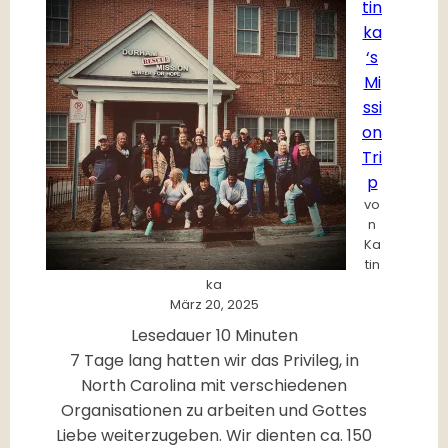
tin
’
ka
s
‘s
M
Mi
i
ssi
s
on
s
Tri
i
p
o
vo
n
n
T
Ka
tin
r
ka
i
März 20, 2025
p
Lesedauer
10
Minuten
7 Tage lang hatten wir das Privileg, in
North Carolina mit verschiedenen
Organisationen zu arbeiten und Gottes
Liebe weiterzugeben. Wir dienten ca. 150