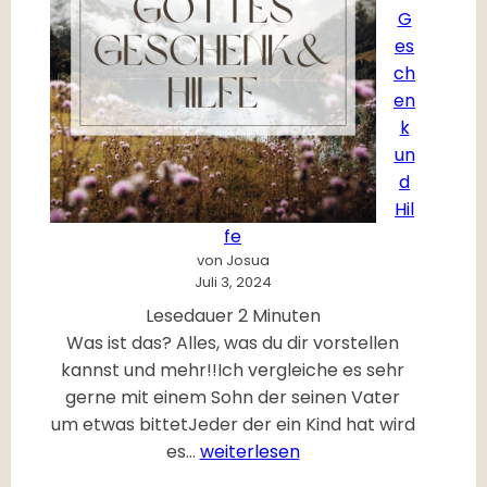
G
es
ch
en
k
un
d
Hil
fe
von Josua
Juli 3, 2024
Lesedauer
2
Minuten
Was ist das? Alles, was du dir vorstellen
kannst und mehr!!Ich vergleiche es sehr
gerne mit einem Sohn der seinen Vater
um etwas bittetJeder der ein Kind hat wird
G
es…
weiterlesen
o