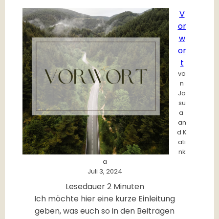
t
V
t
or
e
w
s
or
G
t
e
vo
s
n
c
Jo
su
h
a
e
an
n
d K
k
ati
nk
u
a
n
Juli 3, 2024
d
Lesedauer
2
Minuten
H
Ich möchte hier eine kurze Einleitung
i
geben, was euch so in den Beiträgen
l