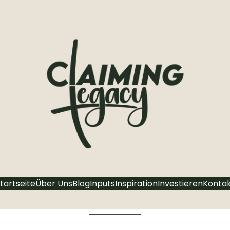
tartseite
Über Uns
Blog
Inputs
Inspiration
Investieren
Konta