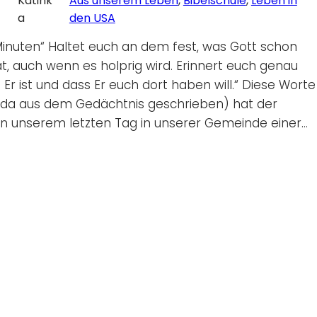
Katink
Aus unserem Leben
, 
Bibelschule
, 
Leben in
a
den USA
inuten“ Haltet euch an dem fest, was Gott schon
at, auch wenn es holprig wird. Erinnert euch genau
 Er ist und dass Er euch dort haben will.“ Diese Worte
 da aus dem Gedächtnis geschrieben) hat der
 an unserem letzten Tag in unserer Gemeinde einer…