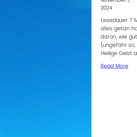
November 1,
2024
Lesedauer 7 M
alles getan h
daran, wie gut
(ungefähr so,
Heilige Geist
Read More